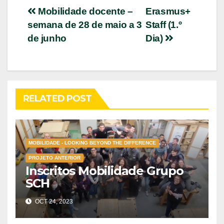
Post
Mobilidade docente –
Erasmus+
semana de 28 de maio a 3
Staff (1.º
navigation
de junho
Dia)
RELATED POST
MOBILIDADE - LOOKING BEYOND THE DIFFERENCE
PROJETO ANTERIOR
Inscritos Mobilidade Grupo
SCH
OCT 24, 2023