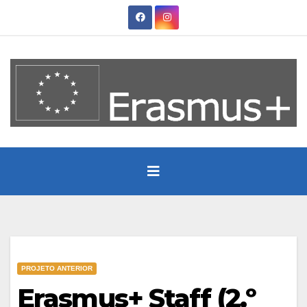
Skip
to
content
PROJETO ANTERIOR
Erasmus+ Staff (2.º