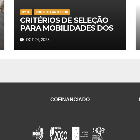
BYTE
PROJETO ANTERIOR
CRITÉRIOS DE SELEÇÃO
PARA MOBILIDADES DOS
DOCENTES (JOB
OCT 24, 2023
SHADOWING)
COFINANCIADO